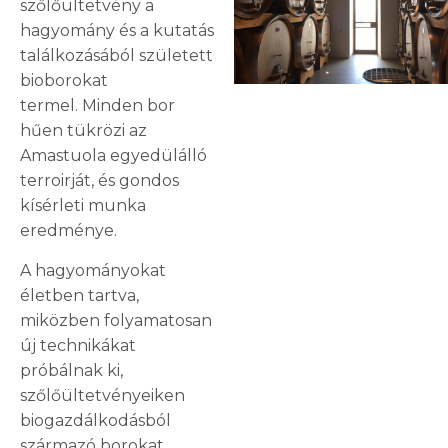
szőlőültetvény a
hagyomány és a kutatás
találkozásából született
bioborokat
termel. Minden bor
hűen tükrözi az
Amastuola egyedülálló
terroirját, és gondos
kísérleti munka
eredménye.
A hagyományokat
életben tartva,
miközben folyamatosan
új technikákat
próbálnak ki,
szőlőültetvényeiken
biogazdálkodásból
származó borokat